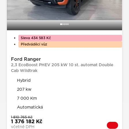
Sleva 434 583 Kč
Předváděcí vůz
Ford Ranger
2,3 EcoBoost PHEV 205 kW 10 st. automat Double
Cab Wildtrak
Hybrid
207 kw
7 000 Km
Automatická
1 810 765 Kč
1 376 182 Kč
včetně DPH