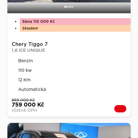
Sleva 110 000 Kč
Skladem
Chery Tiggo 7
1,6 ICE UNIQUE
Benzín
110 kw
12 Km
Automatická
869 000 Kč
759 000 Kč
včetně DPH