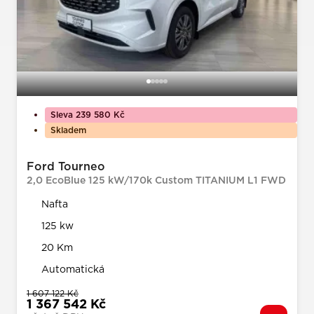
Sleva 239 580 Kč
Skladem
Ford Tourneo
2,0 EcoBlue 125 kW/170k Custom TITANIUM L1 FWD
Nafta
125 kw
20 Km
Automatická
1 607 122 Kč
1 367 542 Kč