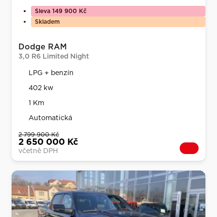
Sleva 149 900 Kč
Skladem
Dodge RAM
3,0 R6 Limited Night
LPG + benzín
402 kw
1 Km
Automatická
2 799 900 Kč
2 650 000 Kč
včetně DPH