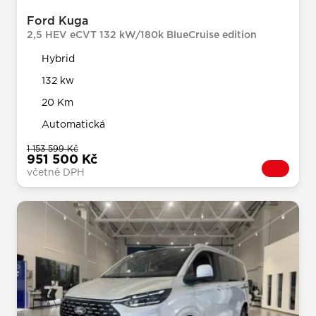
Ford Kuga
2,5 HEV eCVT 132 kW/180k BlueCruise edition
Hybrid
132 kw
20 Km
Automatická
1 153 599 Kč
951 500 Kč
včetně DPH