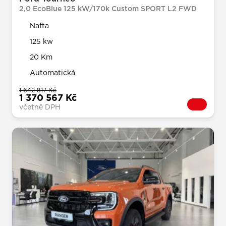
2,0 EcoBlue 125 kW/170k Custom SPORT L2 FWD
Nafta
125 kw
20 Km
Automatická
1 642 817 Kč
1 370 567 Kč
včetně DPH