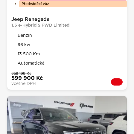
Předváděcí vůz
Jeep Renegade
1,5 e-Hybrid S FWD Limited
Benzín
96 kw
13 500 Km
Automatická
958 199 Kč
599 900 Kč
včetně DPH