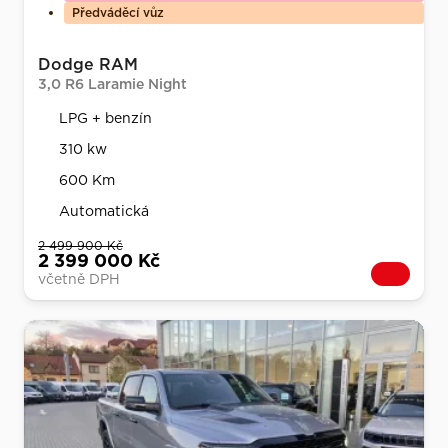
Předváděcí vůz
Dodge RAM
3,0 R6 Laramie Night
LPG + benzín
310 kw
600 Km
Automatická
2 499 900 Kč
2 399 000 Kč
včetně DPH