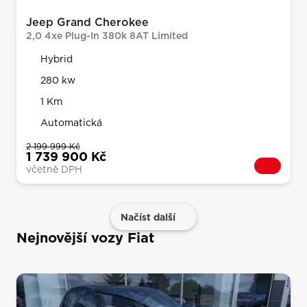
Jeep Grand Cherokee
2,0 4xe Plug-In 380k 8AT Limited
Hybrid
280 kw
1 Km
Automatická
2 199 999 Kč
1 739 900 Kč
včetně DPH
Načíst další
Nejnovější vozy Fiat