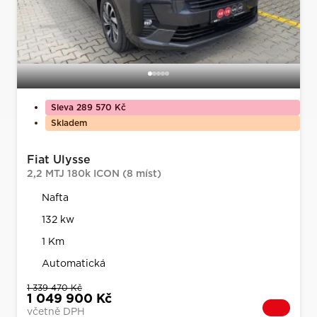
Sleva 289 570 Kč
Skladem
Fiat Ulysse
2,2 MTJ 180k ICON (8 míst)
Nafta
132 kw
1 Km
Automatická
1 339 470 Kč
1 049 900 Kč
včetně DPH