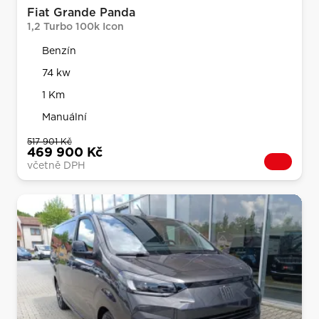
Fiat Grande Panda
1,2 Turbo 100k Icon
Benzín
74 kw
1 Km
Manuální
517 901 Kč
469 900 Kč
včetně DPH