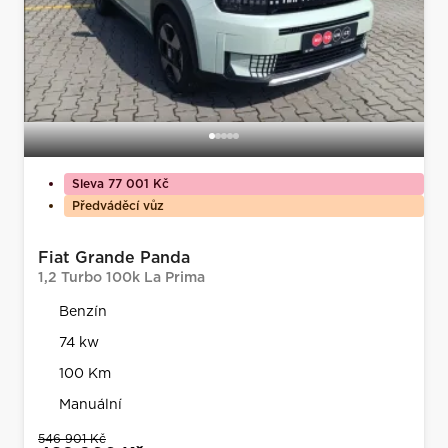
Sleva 77 001 Kč
Předváděcí vůz
Fiat Grande Panda
1,2 Turbo 100k La Prima
Benzín
74 kw
100 Km
Manuální
546 901 Kč