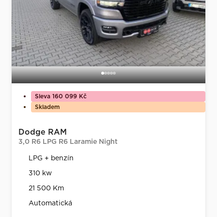
Sleva 160 099 Kč
Skladem
Dodge RAM
3,0 R6 LPG R6 Laramie Night
LPG + benzín
310 kw
21 500 Km
Automatická