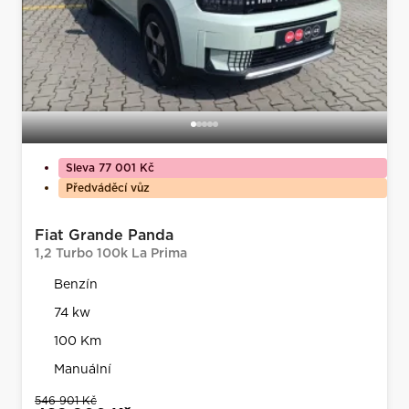
Sleva 77 001 Kč
Předváděcí vůz
Fiat Grande Panda
1,2 Turbo 100k La Prima
Benzín
74 kw
100 Km
Manuální
546 901 Kč