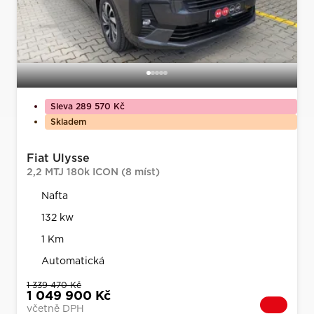
Sleva 289 570 Kč
Skladem
Fiat Ulysse
2,2 MTJ 180k ICON (8 míst)
Nafta
132 kw
1 Km
Automatická
1 339 470 Kč
1 049 900 Kč
včetně DPH