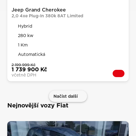
Jeep Grand Cherokee
2,0 4xe Plug-In 380k 8AT Limited
Hybrid
280 kw
1 Km
Automatická
2 199 999 Kč
1 739 900 Kč
včetně DPH
Načíst další
Nejnovější vozy Fiat