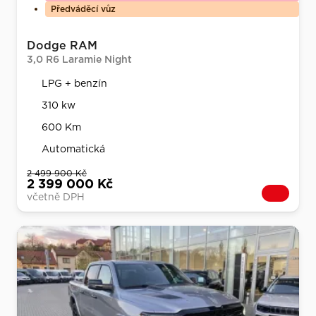
Předváděcí vůz
Dodge RAM
3,0 R6 Laramie Night
LPG + benzín
310 kw
600 Km
Automatická
2 499 900 Kč
2 399 000 Kč
včetně DPH