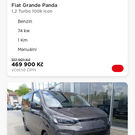
Fiat Grande Panda
1,2 Turbo 100k Icon
Benzín
74 kw
1 Km
Manuální
517 901 Kč
469 900 Kč
včetně DPH