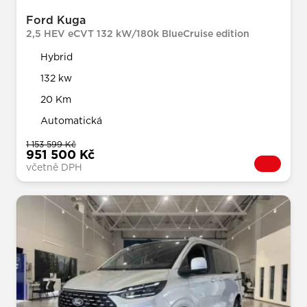
Ford Kuga
2,5 HEV eCVT 132 kW/180k BlueCruise edition
Hybrid
132 kw
20 Km
Automatická
1 153 599 Kč
951 500 Kč
včetně DPH