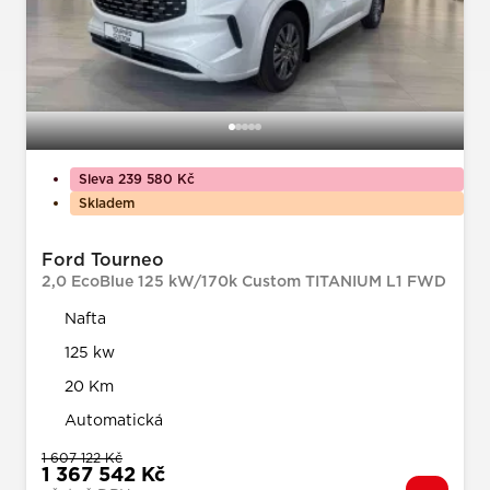
Sleva 239 580 Kč
Skladem
Ford Tourneo
2,0 EcoBlue 125 kW/170k Custom TITANIUM L1 FWD
Nafta
125 kw
20 Km
Automatická
1 607 122 Kč
1 367 542 Kč