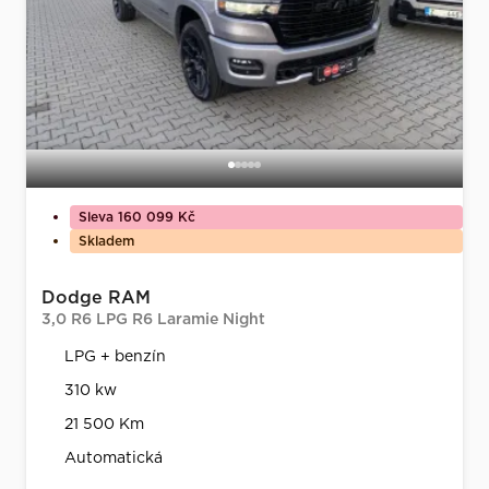
Sleva 160 099 Kč
Skladem
Dodge RAM
3,0 R6 LPG R6 Laramie Night
LPG + benzín
310 kw
21 500 Km
Automatická