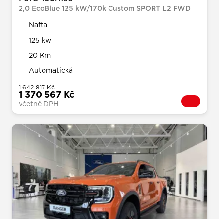
2,0 EcoBlue 125 kW/170k Custom SPORT L2 FWD
Nafta
125 kw
20 Km
Automatická
1 642 817 Kč
1 370 567 Kč
včetně DPH