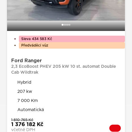
Sleva 434 583 Kč
Předváděcí vůz
Ford Ranger
2,3 EcoBoost PHEV 205 kW 10 st. automat Double
Cab Wildtrak
Hybrid
207 kw
7 000 Km
Automatická
1 810 765 Kč
1 376 182 Kč
včetně DPH