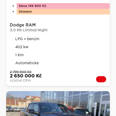
Sleva 149 900 Kč
Skladem
Dodge RAM
3,0 R6 Limited Night
LPG + benzín
402 kw
1 Km
Automatická
2 799 900 Kč
2 650 000 Kč
včetně DPH