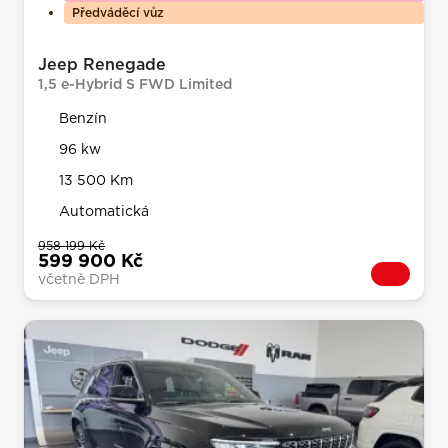
Předváděcí vůz
Jeep Renegade
1,5 e-Hybrid S FWD Limited
Benzín
96 kw
13 500 Km
Automatická
958 199 Kč
599 900 Kč
včetně DPH