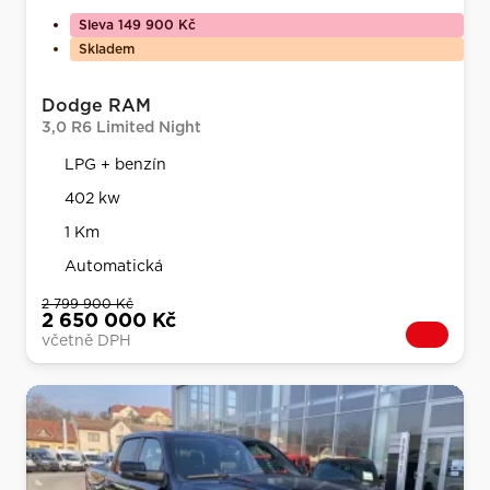
Sleva 149 900 Kč
Skladem
Dodge RAM
3,0 R6 Limited Night
LPG + benzín
402 kw
1 Km
Automatická
2 799 900 Kč
2 650 000 Kč
včetně DPH