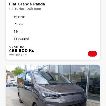
Fiat Grande Panda
1,2 Turbo 100k Icon
Benzín
74 kw
1 Km
Manuální
517 901 Kč
469 900 Kč
včetně DPH