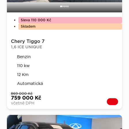
Sleva 110 000 Kč
Skladem
Chery Tiggo 7
1,6 ICE UNIQUE
Benzín
110 kw
12 Km
Automatická
869 000 Kč
759 000 Kč
včetně DPH