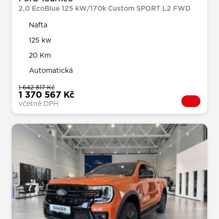
2,0 EcoBlue 125 kW/170k Custom SPORT L2 FWD
Nafta
125 kw
20 Km
Automatická
1 642 817 Kč
1 370 567 Kč
včetně DPH