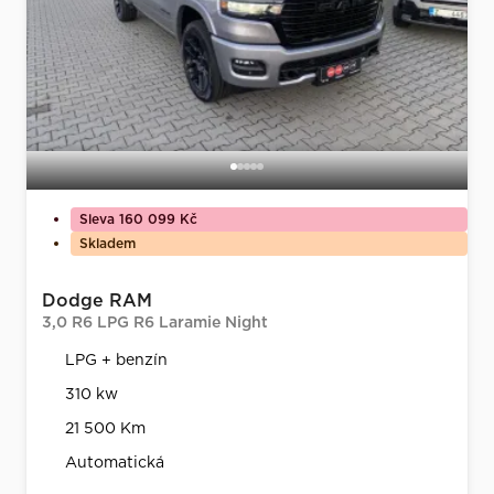
Sleva 160 099 Kč
Skladem
Dodge RAM
3,0 R6 LPG R6 Laramie Night
LPG + benzín
310 kw
21 500 Km
Automatická