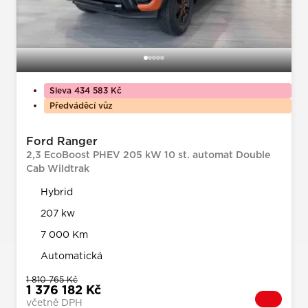
Sleva 434 583 Kč
Předváděcí vůz
Ford Ranger
2,3 EcoBoost PHEV 205 kW 10 st. automat Double
Cab Wildtrak
Hybrid
207 kw
7 000 Km
Automatická
1 810 765 Kč
1 376 182 Kč
včetně DPH