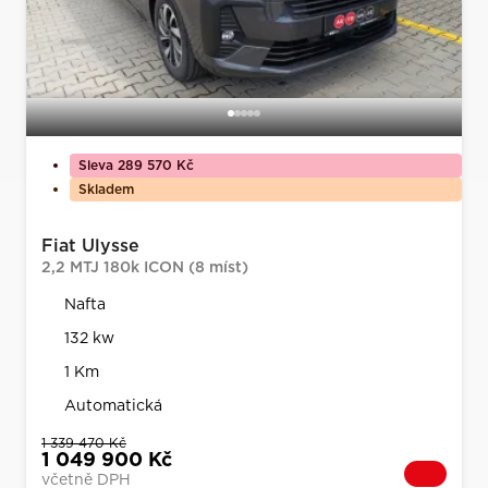
Sleva 289 570 Kč
Skladem
Fiat Ulysse
2,2 MTJ 180k ICON (8 míst)
Nafta
132 kw
1 Km
Automatická
1 339 470 Kč
1 049 900 Kč
včetně DPH