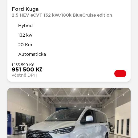
Ford Kuga
2,5 HEV eCVT 132 kW/180k BlueCruise edition
Hybrid
132 kw
20 Km
Automatická
1 153 599 Kč
951 500 Kč
včetně DPH