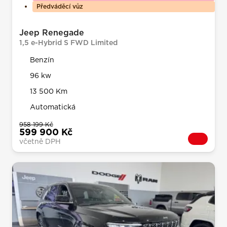
Předváděcí vůz
Jeep Renegade
1,5 e-Hybrid S FWD Limited
Benzín
96 kw
13 500 Km
Automatická
958 199 Kč
599 900 Kč
včetně DPH