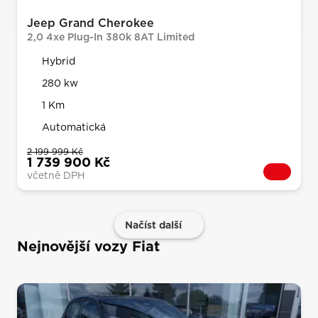
Jeep Grand Cherokee
2,0 4xe Plug-In 380k 8AT Limited
Hybrid
280 kw
1 Km
Automatická
2 199 999 Kč
1 739 900 Kč
včetně DPH
Načíst další
Nejnovější vozy Fiat