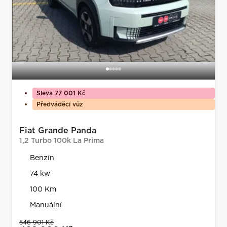
Sleva 77 001 Kč
Předváděcí vůz
Fiat Grande Panda
1,2 Turbo 100k La Prima
Benzín
74 kw
100 Km
Manuální
546 901 Kč