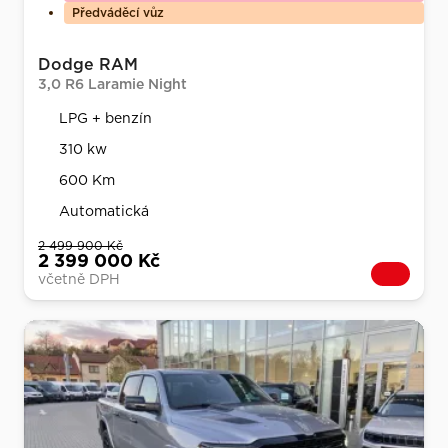
Předváděcí vůz
Dodge RAM
3,0 R6 Laramie Night
LPG + benzín
310 kw
600 Km
Automatická
2 499 900 Kč
2 399 000 Kč
včetně DPH