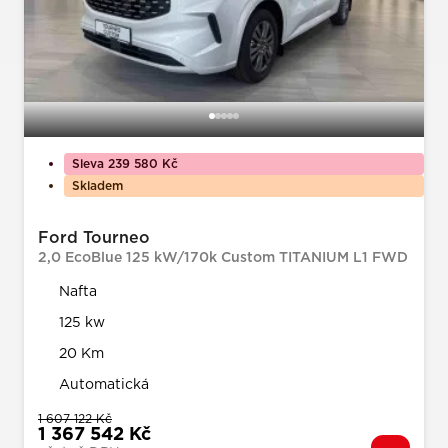
Sleva 239 580 Kč
Skladem
Ford Tourneo
2,0 EcoBlue 125 kW/170k Custom TITANIUM L1 FWD
Nafta
125 kw
20 Km
Automatická
1 607 122 Kč
1 367 542 Kč