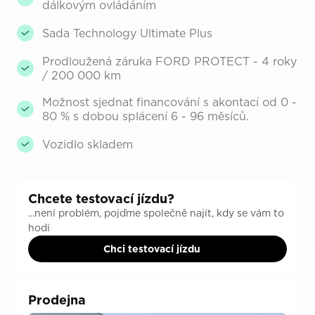
dálkovým ovládáním
Sada Technology Ultimate Plus
Prodloužená záruka FORD PROTECT - 4 roky
/ 200 000 km
Možnost sjednat financování s akontací od 0 -
80 % s dobou splácení 6 - 96 měsíců.
Vozidlo skladem
Chcete testovací jízdu?
...není problém, pojďme společně najít, kdy se vám to
hodí
Chci testovací jízdu
Prodejna