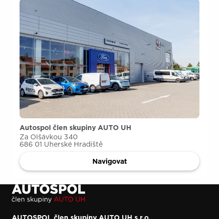
Autospol člen skupiny AUTO UH
Za Olšávkou 340
686 01 Uherské Hradiště
Navigovat
AUTOSPOL člen skupiny AUTO UH s.r.o.