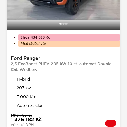
Sleva 434 583 Kč
Předváděcí vůz
Ford Ranger
2,3 EcoBoost PHEV 205 kW 10 st. automat Double
Cab Wildtrak
Hybrid
207 kw
7 000 Km
Automatická
1 810 765 Kč
1 376 182 Kč
včetně DPH