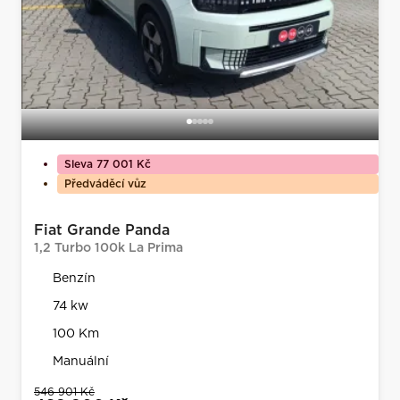
Sleva 77 001 Kč
Předváděcí vůz
Fiat Grande Panda
1,2 Turbo 100k La Prima
Benzín
74 kw
100 Km
Manuální
546 901 Kč