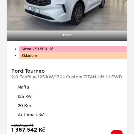
Sleva 239 580 Kč
Skladem
Ford Tourneo
2,0 EcoBlue 125 kW/170k Custom TITANIUM L1 FWD
Nafta
125 kw
20 Km
Automatická
1 607 122 Kč
1 367 542 Kč