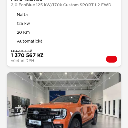
2,0 EcoBlue 125 kW/170k Custom SPORT L2 FWD
Nafta
125 kw
20 Km
Automatická
1 642 817 Kč
1 370 567 Kč
včetně DPH