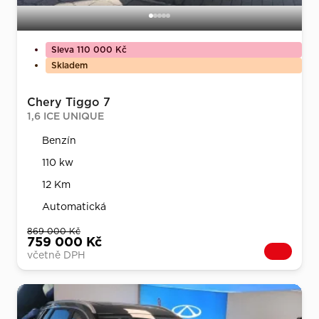
Sleva 110 000 Kč
Skladem
Chery Tiggo 7
1,6 ICE UNIQUE
Benzín
110 kw
12 Km
Automatická
869 000 Kč
759 000 Kč
včetně DPH