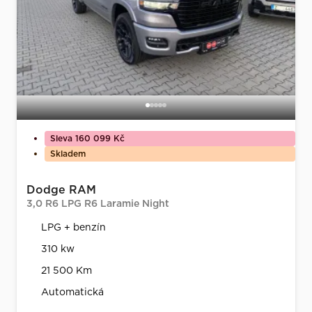
Sleva 160 099 Kč
Skladem
Dodge RAM
3,0 R6 LPG R6 Laramie Night
LPG + benzín
310 kw
21 500 Km
Automatická