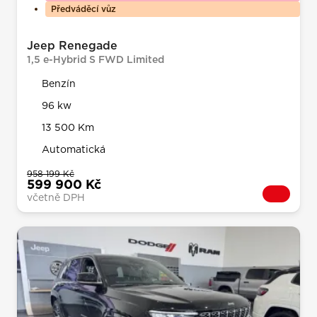
Předváděcí vůz
Jeep Renegade
1,5 e-Hybrid S FWD Limited
Benzín
96 kw
13 500 Km
Automatická
958 199 Kč
599 900 Kč
včetně DPH