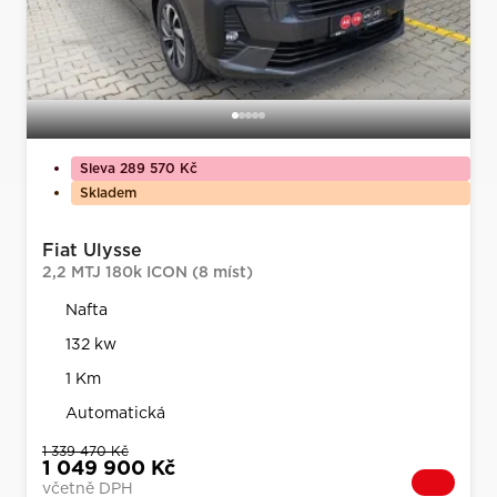
Sleva 289 570 Kč
Skladem
Fiat Ulysse
2,2 MTJ 180k ICON (8 míst)
Nafta
132 kw
1 Km
Automatická
1 339 470 Kč
1 049 900 Kč
včetně DPH