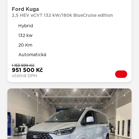
Ford Kuga
2,5 HEV eCVT 132 kW/180k BlueCruise edition
Hybrid
132 kw
20 Km
Automatická
1 153 599 Kč
951 500 Kč
včetně DPH