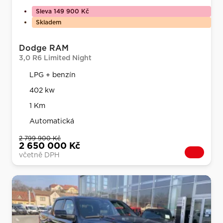
Sleva 149 900 Kč
Skladem
Dodge RAM
3,0 R6 Limited Night
LPG + benzín
402 kw
1 Km
Automatická
2 799 900 Kč
2 650 000 Kč
včetně DPH