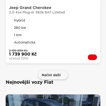
Jeep Grand Cherokee
2,0 4xe Plug-In 380k 8AT Limited
Hybrid
280 kw
1 Km
Automatická
2 199 999 Kč
1 739 900 Kč
včetně DPH
Načíst další
Nejnovější vozy Fiat