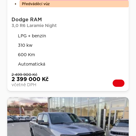
Předváděcí vůz
Dodge RAM
3,0 R6 Laramie Night
LPG + benzín
310 kw
600 Km
Automatická
2 499 900 Kč
2 399 000 Kč
včetně DPH