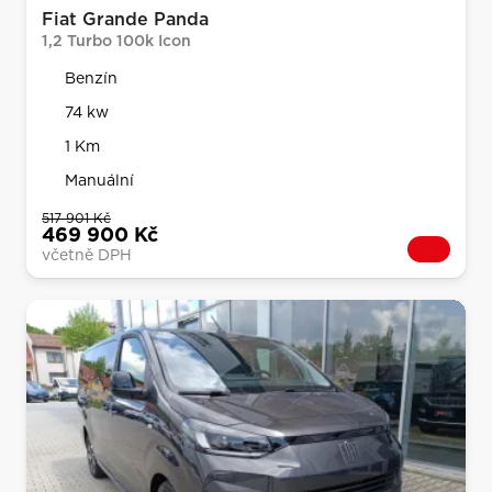
Fiat Grande Panda
1,2 Turbo 100k Icon
Benzín
74 kw
1 Km
Manuální
517 901 Kč
469 900 Kč
včetně DPH