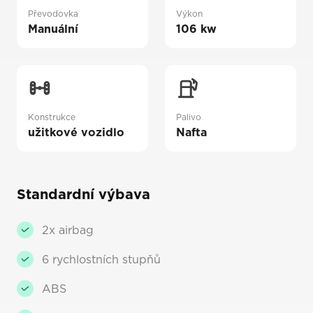
Převodovka
Výkon
Manuální
106 kw
Konstrukce
Palivo
užitkové vozidlo
Nafta
Standardní výbava
2x airbag
6 rychlostních stupňů
ABS