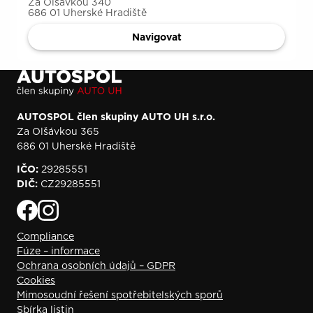
Za Olšávkou 340
686 01 Uherské Hradiště
Navigovat
AUTOSPOL člen skupiny AUTO UH s.r.o.
Za Olšávkou 365
686 01 Uherské Hradiště
IČO:
29285551
DIČ:
CZ29285551
Compliance
Fúze – informace
Ochrana osobních údajů – GDPR
Cookies
Mimosoudní řešení spotřebitelských sporů
Sbírka listin