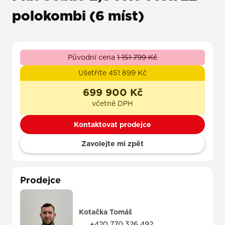
polokombi (6 míst)
Původní cena
1 151 799 Kč
Ušetříte 451 899 Kč
699 900 Kč
včetně DPH
Kontaktovat prodejce
Zavolejte mi zpět
Prodejce
Kotačka Tomáš
+420 770 326 492