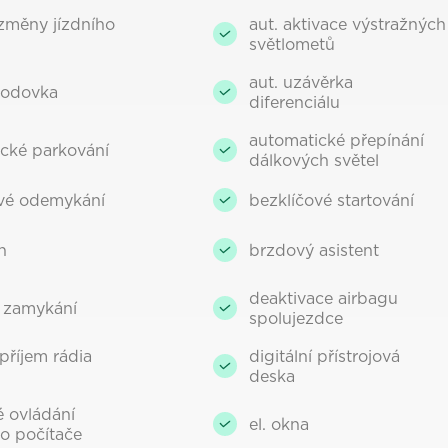
 změny jízdního
aut. aktivace výstražných
světlometů
aut. uzávěrka
vodovka
diferenciálu
automatické přepínání
cké parkování
dálkových světel
ové odemykání
bezklíčové startování
h
brzdový asistent
deaktivace airbagu
í zamykání
spolujezdce
 příjem rádia
digitální přístrojová
deska
 ovládání
el. okna
o počítače