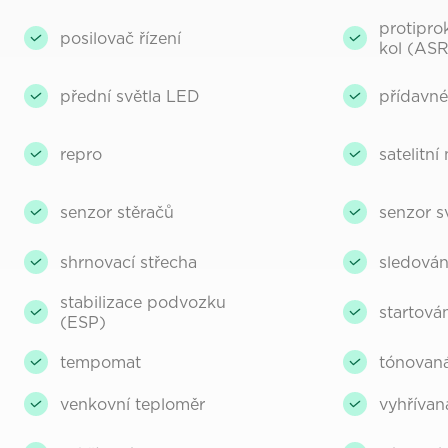
protipro
posilovač řízení
kol (ASR
přední světla LED
přídavné
repro
satelitní
senzor stěračů
senzor s
shrnovací střecha
sledován
stabilizace podvozku
startován
(ESP)
tempomat
tónovaná
venkovní teploměr
vyhřívan