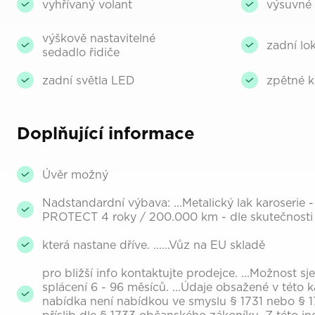
vyhřívaný volant
výsuvné 
výškově nastavitelné
zadní lo
sedadlo řidiče
zadní světla LED
zpětné 
Doplňující informace
Úvěr možný
Nadstandardní výbava: ...Metalický lak karoserie
PROTECT 4 roky / 200.000 km - dle skutečnosti
která nastane dříve. ......Vůz na EU skladě
pro bližší info kontaktujte prodejce. ...Možnost 
splácení 6 - 96 měsíců. ...Údaje obsažené v této ka
nabídka není nabídkou ve smyslu § 1731 nebo § 1