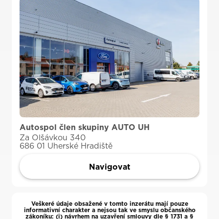
Autospol člen skupiny AUTO UH
Za Olšávkou 340
686 01 Uherské Hradiště
Navigovat
Veškeré údaje obsažené v tomto inzerátu mají pouze
informativní charakter a nejsou tak ve smyslu občanského
zákoníku: (i) návrhem na uzavření smlouvy dle § 1731 a §