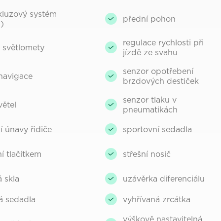
kluzový systém
přední pohon
)
regulace rychlosti při
 světlomety
jízdě ze svahu
senzor opotřebení
 navigace
brzdových destiček
senzor tlaku v
větel
pneumatikách
í únavy řidiče
sportovní sedadla
í tlačítkem
střešní nosič
 skla
uzávěrka diferenciálu
á sedadla
vyhřívaná zrcátka
výškově nastavitelná