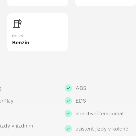
Palivo
Benzín
g
ABS
arPlay
EDS
adaptivní tempomat
jízdy v jízdním
asistent jízdy v koloně