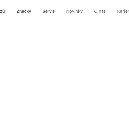
ozů
Značky
Servis
Novinky
O nás
Karié