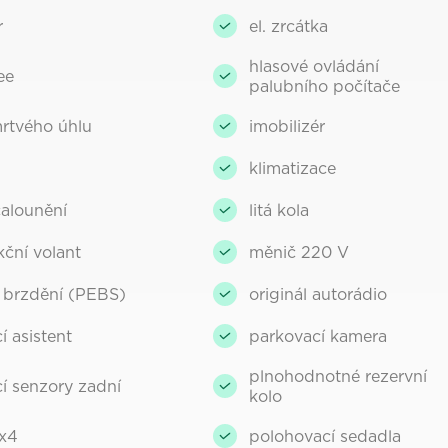
r
el. zrcátka
hlasové ovládání
ee
palubního počítače
mrtvého úhlu
imobilizér
klimatizace
alounění
litá kola
kční volant
měnič 220 V
 brzdění (PEBS)
originál autorádio
í asistent
parkovací kamera
plnohodnotné rezervní
í senzory zadní
kolo
x4
polohovací sedadla