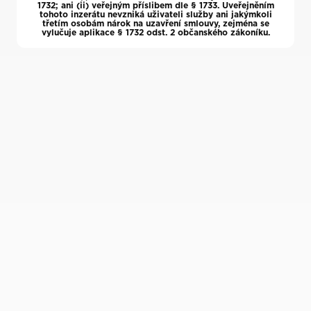
1732; ani (ii) veřejným příslibem dle § 1733. Uveřejněním
tohoto inzerátu nevzniká uživateli služby ani jakýmkoli
třetím osobám nárok na uzavření smlouvy, zejména se
vylučuje aplikace § 1732 odst. 2 občanského zákoníku.