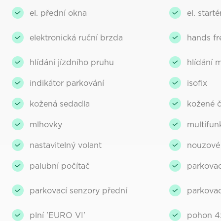
el. přední okna
el. starté
elektronická ruční brzda
hands fr
hlídání jízdního pruhu
hlídání 
indikátor parkování
isofix
kožená sedadla
kožené č
mlhovky
multifun
nastavitelný volant
nouzové
palubní počítač
parkovac
parkovací senzory přední
parkovac
plní 'EURO VI'
pohon 4