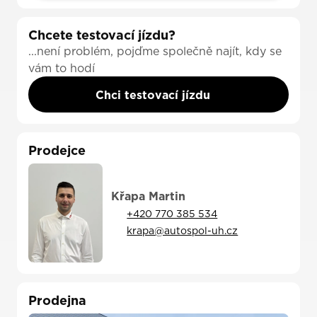
Chcete testovací jízdu?
...není problém, pojďme společně najít, kdy se
vám to hodí
Chci testovací jízdu
Prodejce
Křapa Martin
+420 770 385 534
krapa@autospol-uh.cz
Prodejna