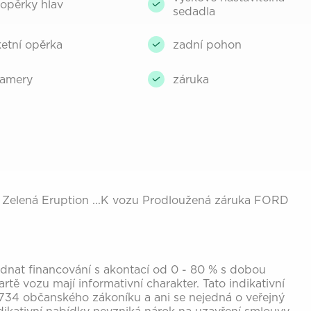
opěrky hlav
sedadla
ketní opěrka
zadní pohon
kamery
záruka
 - Zelená Eruption ...K vozu Prodloužená záruka FORD
sjednat financování s akontací od 0 - 80 % s dobou
rtě vozu mají informativní charakter. Tato indikativní
734 občanského zákoníku a ani se nejedná o veřejný