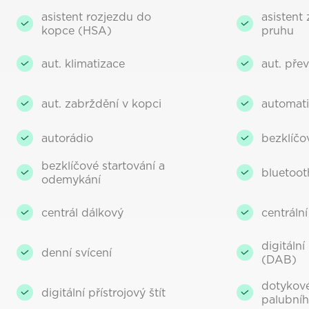
asistent rozjezdu do
asistent
kopce (HSA)
pruhu
aut. klimatizace
aut. pře
aut. zabrždění v kopci
automati
autorádio
bezklíč
bezklíčové startování a
bluetoot
odemykání
centrál dálkový
centráln
digitální
denní svícení
(DAB)
dotykové
digitální přístrojový štít
palubníh