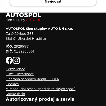
Navigovat
AUTOSPOL člen skupiny AUTO UH s.r.o.
Za Olšávkou 365
686 01 Uherské Hradiště
IČO:
29285551
DIČ:
CZ29285551
Compliance
Fúze – informace
Ochrana osobních údajů – GDPR
Cookies
Mimosoudní řešení spotřebitelských sporů
Sbírka listin
Autorizovaný prodej a servis