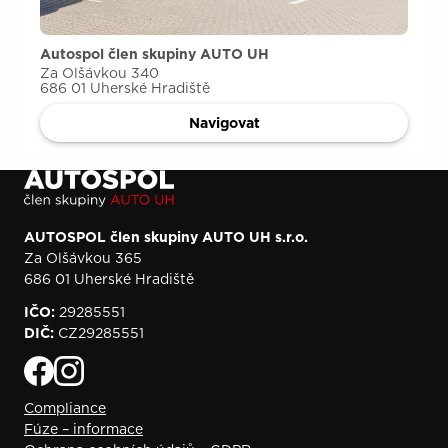
Autospol člen skupiny AUTO UH
Za Olšávkou 340
686 01 Uherské Hradiště
Navigovat
AUTOSPOL člen skupiny AUTO UH s.r.o.
Za Olšávkou 365
686 01 Uherské Hradiště
IČO:
29285551
DIČ:
CZ29285551
Compliance
Fúze – informace