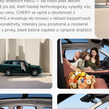
ky dnešních řidičů — od rodin přes aktivní
 po lidi, kteří hledají technologicky vyspělý vůz
u cenu. CHERY se opírá o zkušenosti z
rhů a investuje do inovací v oblasti bezpečnosti,
konektivity. Interiéry jsou prostorné a moderně
 s prvky, které běžně najdete u výrazně dražších