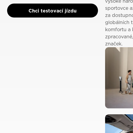
vysoké náro
sportovce až
Chci testovací jízdu
za dostupno
globálních t
komfortu a 
zpracované,
značek.