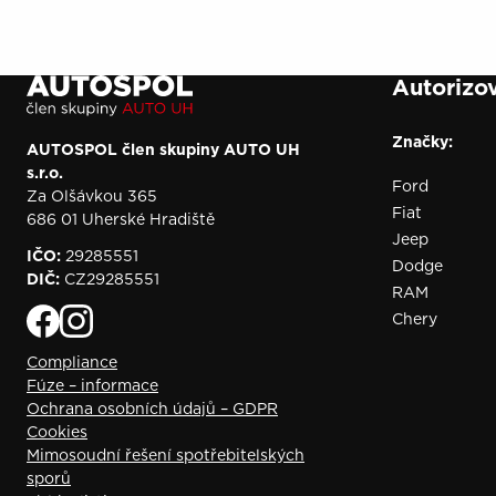
Autorizov
Značky:
AUTOSPOL člen skupiny AUTO UH
s.r.o.
Ford
Za Olšávkou 365
Fiat
686 01 Uherské Hradiště
Jeep
IČO:
29285551
Dodge
DIČ:
CZ29285551
RAM
Chery
Compliance
Fúze – informace
Ochrana osobních údajů – GDPR
Cookies
Mimosoudní řešení spotřebitelských
sporů